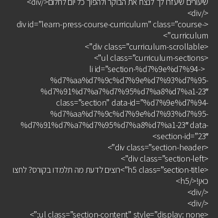
שיעורים שיעזרו לך לנצח את הבוקר ולהפוך כל יום לחלום</div>
</div>
<div id=”learn-press-course-curriculum” class=”course-
curriculum”>
<div class=”curriculum-scrollable”>
<ul class=”curriculum-sections”>
<li id=”section-%d7%9e%d7%94-
%d7%aa%d7%9c%d7%9e%d7%93%d7%95-
%d7%91%d7%a7%d7%95%d7%a8%d7%a1-23″
class=”section” data-id=”%d7%9e%d7%94-
%d7%aa%d7%9c%d7%9e%d7%93%d7%95-
%d7%91%d7%a7%d7%95%d7%a8%d7%a1-23″ data-
section-id=”23″>
<div class=”section-header”>
<div class=”section-left”>
<h5 class=”section-title”>רוצים לדעת מה תלמדו בקורס? לחצו
כאן!</h5>
</div>
</div>
<ul class=”section-content” style=”display: none;”>