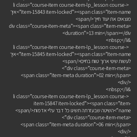
<li class=”course-item course-item-lp_lesson course-
item-15843 item-locked”><span class=”item-name”>איך
מוצאים את יעוד חייך</span>
<div class=”course-item-meta”><span class=”item-meta
duration”>13 min</span></div>
&nbsp;</li>
<li class=”course-item course-item-lp_lesson course-
item-15845 item-locked”><span class=”item-name”>איך
לעשות שינוי ארוך טווח בחיים</span>
<div class=”course-item-meta”>
<span class=”item-meta duration”>02 min</span>
</div>
&nbsp;</li>
<li class=”course-item course-item-lp_lesson course-
item-15847 item-locked”><span class=”item-
name”>השיטה שבעזרתה תשיגו כל דבר עליי אדמות</span>
<div class=”course-item-meta”>
<span class=”item-meta duration”>06 min</span>
</div>