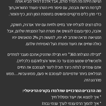
הגישה הייתה פה תמיד מולנו, אבל אלכס דניאל מביא אותה
לקדמת הרשת והבמה, עם סיפור חייו הטרגי מעורר ההשראה,תוך
כדי מתן כלים פרקטיים ופשוטים בתוספת המון רגש, כיף והומור.
כולם רוצים להצליח יותר בחיים ולחיות עם יותר אנרגיה, תשוקה,
אהבה, כסף ובעצם להגשים את מטרת העל המנצחת שלהם, אבל
המציאות מראה שהרוב לא יהיו, למעשה רק 2% מהאנשים יהיו
כאלה שחיים את היעוד ומטרת העל האמיתית שלהם.
“חבילת ההצלחה 360” היא חבילה שתזניק אתכם מעבר לפחדים
ולמכשולים שמנעו מכם עד כה אושר והצלחה(גם כלכלית).
אתם עומדים לגלות כיצד תוכלו ליצור לעצמכם את החיים
הנפלאים ביותר שדמיינתם לעצמכם אי פעם, ממש עכשיו…ממש
מהרגע הזה.
מה הדברים המרכזיים שתלמדו בקורס הדיגיטלי:
* איך למצוא את ייעוד ומסלול חייך
* איך להפוך הרס עצמי לערך עצמי גבוה!