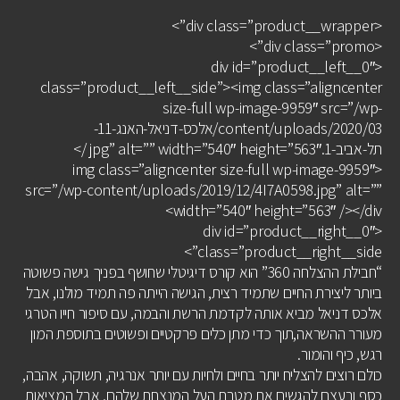
<div class=”product__wrapper”>
<div class=”promo”>
<div id=”product__left__0″
class=”product__left__side”><img class=”aligncenter
size-full wp-image-9959″ src=”/wp-
content/uploads/2020/03/אלכס-דניאל-האנג-11-
תל-אביב-1.jpg” alt=”” width=”540″ height=”563″ />
<img class=”aligncenter size-full wp-image-9959″
src=”/wp-content/uploads/2019/12/4I7A0598.jpg” alt=””
width=”540″ height=”563″ /></div>
<div id=”product__right__0″
class=”product__right__side”>
“חבילת ההצלחה 360” הוא קורס דיגיטלי שחושף בפניך גישה פשוטה
ביותר ליצירת החיים שתמיד רצית, הגישה הייתה פה תמיד מולנו, אבל
אלכס דניאל מביא אותה לקדמת הרשת והבמה, עם סיפור חייו הטרגי
מעורר ההשראה,תוך כדי מתן כלים פרקטיים ופשוטים בתוספת המון
רגש, כיף והומור.
כולם רוצים להצליח יותר בחיים ולחיות עם יותר אנרגיה, תשוקה, אהבה,
כסף ובעצם להגשים את מטרת העל המנצחת שלהם, אבל המציאות