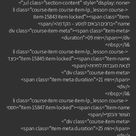
<ul class=”section-content” style=”display: none;”>
<li class=”course-item course-item-lp_lesson course-
item-15843 item-locked”><span class=”item-
name”>ברוכים הבאים למסע – הקדמה</span>
<div class=”course-item-meta”><span class=”item-meta
duration”>09 min</span></div>
&nbsp;</li>
<li class=”course-item course-item-lp_lesson course-
item-15845 item-locked”><span class=”item-name”>כיצד
לצאת מעבדות לחירות</span>
<div class=”course-item-meta”>
<span class=”item-meta duration”>21 min</span>
</div>
&nbsp;</li>
<li class=”course-item course-item-lp_lesson course-
item-15847 item-locked”><span class=”item-name”>חסמי
העושר והכסף</span>
<div class=”course-item-meta”>
<span class=”item-meta duration”>25 min</span>
</div>