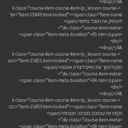
&nbsp;</li>
<li class=”course-item course-item-lp_lesson course-
item-15849 item-locked”><span class=”item-name”>איך
להפסיק את הסבל בחיים</span>
<div class=”course-item-meta”>
<span class=”item-meta duration”>05 min</span>
</div>
&nbsp;</li>
<li class=”course-item course-item-lp_lesson course-
item-15851 item-locked”><span class=”item-name”>הגיע
הזמן להפוך את החיים ליצירת אומנות</span>
<div class=”course-item-meta”>
<span class=”item-meta duration”>04 min</span>
</div>
&nbsp;</li>
<li class=”course-item course-item-lp_lesson course-
item-15853 item-locked”><span class=”item-name”>ככה
תקיפו את עצמכם בסביבה מנצחת</span>
<div class=”course-item-meta”>
<span class=”item-meta duration”>08 min</span>