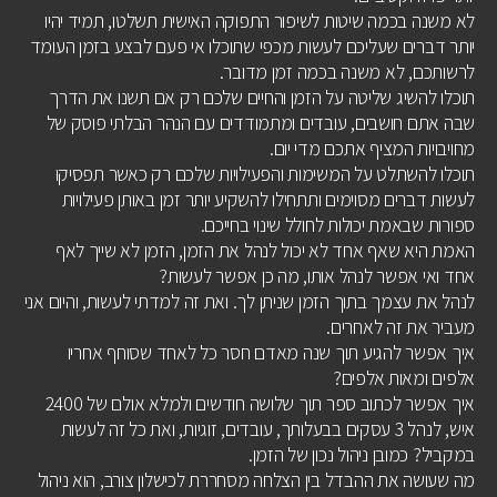
לא משנה בכמה שיטות לשיפור התפוקה האישית תשלטו, תמיד יהיו
יותר דברים שעליכם לעשות מכפי שתוכלו אי פעם לבצע בזמן העומד
לרשותכם, לא משנה בכמה זמן מדובר.
תוכלו להשיג שליטה על הזמן והחיים שלכם רק אם תשנו את הדרך
שבה אתם חושבים, עובדים ומתמודדים עם הנהר הבלתי פוסק של
מחויבויות המציף אתכם מדי יום.
תוכלו להשתלט על המשימות והפעילויות שלכם רק כאשר תפסיקו
לעשות דברים מסוימים ותתחילו להשקיע יותר זמן באותן פעילויות
ספורות שבאמת יכולות לחולל שינוי בחייכם.
האמת היא שאף אחד לא יכול לנהל את הזמן, הזמן לא שייך לאף
אחד ואי אפשר לנהל אותו, מה כן אפשר לעשות?
לנהל את עצמך בתוך הזמן שניתן לך. ואת זה למדתי לעשות, והיום אני
מעביר את זה לאחרים.
איך אפשר להגיע תוך שנה מאדם חסר כל לאחד שסוחף אחריו
אלפים ומאות אלפים?
איך אפשר לכתוב ספר תוך שלושה חודשים ולמלא אולם של 2400
איש, לנהל 3 עסקים בבעלותך, עובדים, זוגיות, ואת כל זה לעשות
במקביל? כמובן ניהול נכון של הזמן.
מה שעושה את ההבדל בין הצלחה מסחררת לכישלון צורב, הוא ניהול