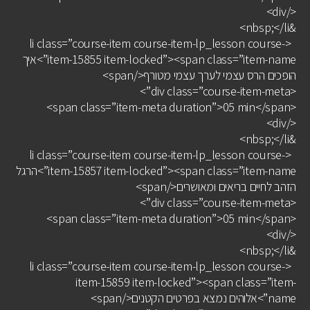
</div>
&nbsp;</li>
<li class=”course-item course-item-lp_lesson course-
item-15855 item-locked”><span class=”item-name”>איך
הופכים הרס עצמי לערך עצמי מטורף</span>
<div class=”course-item-meta”>
<span class=”item-meta duration”>05 min</span>
</div>
&nbsp;</li>
<li class=”course-item course-item-lp_lesson course-
item-15857 item-locked”><span class=”item-name”>הרגל
הזהב לחיים בריאים ומאושרים</span>
<div class=”course-item-meta”>
<span class=”item-meta duration”>05 min</span>
</div>
&nbsp;</li>
<li class=”course-item course-item-lp_lesson course-
item-15859 item-locked”><span class=”item-
name”>אלוהים נמצא בפרטים הקטנים</span>