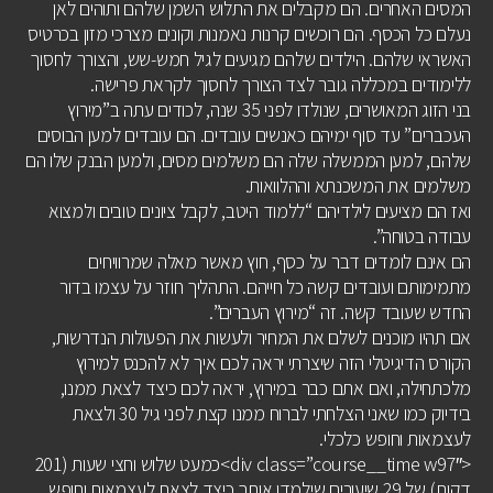
המסים האחרים. הם מקבלים את התלוש השמן שלהם ותוהים לאן
נעלם כל הכסף. הם רוכשים קרנות נאמנות וקונים מצרכי מזון בכרטיס
האשראי שלהם. הילדים שלהם מגיעים לגיל חמש-שש, והצורך לחסוך
ללימודים במכללה גובר לצד הצורך לחסוך לקראת פרישה.
בני הזוג המאושרים, שנולדו לפני 35 שנה, לכודים עתה ב”מירוץ
העכברים” עד סוף ימיהם כאנשים עובדים. הם עובדים למען הבוסים
שלהם, למען הממשלה שלה הם משלמים מסים, ולמען הבנק שלו הם
משלמים את המשכנתא וההלוואות.
ואז הם מציעים לילדיהם “ללמוד היטב, לקבל ציונים טובים ולמצוא
עבודה בטוחה”.
הם אינם לומדים דבר על כסף, חוץ מאשר מאלה שמרוויחים
מתמימותם ועובדים קשה כל חייהם. התהליך חוזר על עצמו בדור
החדש שעובד קשה. זה “מירוץ העברים”.
אם תהיו מוכנים לשלם את המחיר ולעשות את הפעולות הנדרשות,
הקורס הדיגיטלי הזה שיצרתי יראה לכם איך לא להכנס למירוץ
מלכתחילה, ואם אתם כבר במירוץ, יראה לכם כיצד לצאת ממנו,
בידיוק כמו שאני הצלחתי לברוח ממנו קצת לפני גיל 30 ולצאת
לעצמאות וחופש כלכלי.
<div class=”course__time w97″>כמעט שלוש וחצי שעות (201
דקות) של 29 שיעורים שילמדו אותך כיצד לצאת לעצמאות וחופש