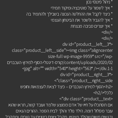
* ניהול פיננסי נכון
* איך לשמור על מוטיבציה ומיקוד תמידי
* כיצד לקבל את ההחלטה הנכונה בשבילך ולהתמיד בה
* איך להגביר ולשפר את הביטחון העצמי
* איך יוצרים סביבה מנצחת
</div>
</div>
<div id=”product__left__3″
class=”product__left__side”><img class=”aligncenter
size-full wp-image-9959″ src=”/wp-
content/uploads/2020/02/קורס-דיגטלי-הסוף-למירוץ-העכברים
1-1.jpg” alt=”” width=”540″ height=”563″ /></div>
<div id=”product__right__3″
class=”product__right__side”>
<h2>הסוף למירוץ העכברים – כיצד לצאת לעצמאות וחופש
כלכלי</h2>
<div class=”product__text”>
אם תסתכלו על חייו של אדם ממוצע שלמד ועובד קשה, תראו שהוא
עובר מסלול דומה. הילד נולד והולך לבית הספר. ההורים הגאים
נרגשים משום שהילד מצטיין, מקבל ציונים בינוניים עד טובים, ומתקבל