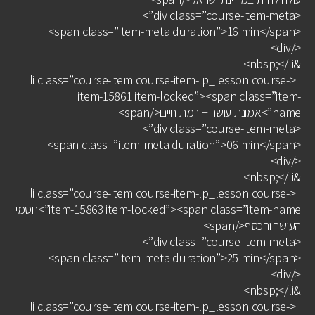
<div class=”course-item-meta”>
<span class=”item-meta duration”>16 min</span>
</div>
&nbsp;</li>
<li class=”course-item course-item-lp_lesson course-
item-15861 item-locked”><span class=”item-
name”>אמונת עושר + רמת חיים</span>
<div class=”course-item-meta”>
<span class=”item-meta duration”>06 min</span>
</div>
&nbsp;</li>
<li class=”course-item course-item-lp_lesson course-
item-15863 item-locked”><span class=”item-name”>חסמי
העושר והכסף</span>
<div class=”course-item-meta”>
<span class=”item-meta duration”>25 min</span>
</div>
&nbsp;</li>
<li class=”course-item course-item-lp_lesson course-