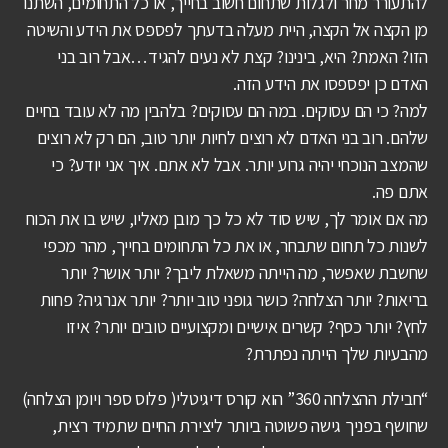
להתעורר מחר ולגלות שתחום חשוב בחייך, או כל התחומים, השתנו
מן הקצה אל הקצה, היית מעלה בדעתך לפספס את הידע והשיטה
הזו? האמת? היא, בינינו? קצת לא נעים להגיד…אבל רוב בני
האדם כן יפספסו את הידע הזה.
למה? כי הם עסוקים. במה הם עסוקים? בלהבין מה לא עובד בחיים
שלהם. רוב בני האדם לא רוצים לחיות יותר טוב, הם רק לא רוצים
שהמצב הנוכחי יהיה גרוע יותר. אבל לא אתם. איך אני יודע? כי
אתם פה.
מה אם אומר לך, שיש סוד לא כל כך מובן מאליו, שיש בו את הכוח
לשנות כל תחום שתבחר, או את כל התחומים בחייך, מהר מכפי
שחשבת שאפשר, מה הייתה משאלת ליבך? יותר אושר? יותר
בריאות? יותר הצלחה? כושר גופני טוב יותר? יותר אנרגיה? פחות
לחץ? יותר כסף? קשרים אישיים ומקצועיים טובים יותר? איזו
מהבעיות שלך הייתה נפתרת?
“חבילת ההצלחה 360” הוא קורס דיגיטלי( פלוס ספר ויומן הצלחה)
שחושף בפניך גישה פשוטה ביותר ליצירת החיים שתמיד רצית,