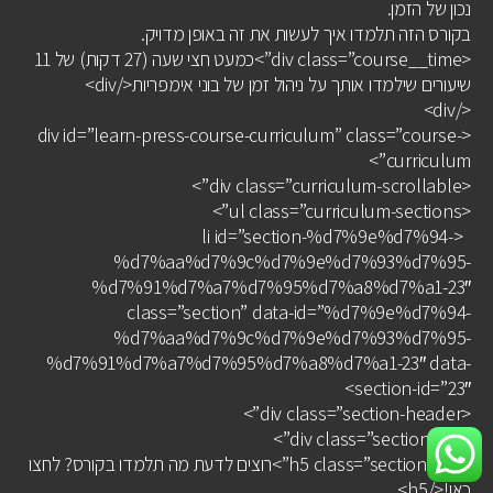
נכון של הזמן.
בקורס הזה תלמדו איך לעשות את זה באופן מדויק.
<div class=”course__time”>כמעט חצי שעה (27 דקות) של 11
שיעורים שילמדו אותך על ניהול זמן של בוני אימפריות</div>
</div>
<div id=”learn-press-course-curriculum” class=”course-
curriculum”>
<div class=”curriculum-scrollable”>
<ul class=”curriculum-sections”>
<li id=”section-%d7%9e%d7%94-
%d7%aa%d7%9c%d7%9e%d7%93%d7%95-
%d7%91%d7%a7%d7%95%d7%a8%d7%a1-23″
class=”section” data-id=”%d7%9e%d7%94-
%d7%aa%d7%9c%d7%9e%d7%93%d7%95-
%d7%91%d7%a7%d7%95%d7%a8%d7%a1-23″ data-
section-id=”23″>
<div class=”section-header”>
<div class=”section-left”>
<h5 class=”section-title”>רוצים לדעת מה תלמדו בקורס? לחצו
כאן!</h5>