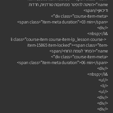
name”>השיטה להיפטר ממחשבות טורדניות, חרדות
ודיכאון</span>
<div class=”course-item-meta”>
<span class=”item-meta duration”>03 min</span>
</div>
&nbsp;</li>
<li class=”course-item course-item-lp_lesson course-
item-15865 item-locked”><span class=”item-
name”>המחיר לעומת הרווח</span>
<div class=”course-item-meta”>
<span class=”item-meta duration”>06 min</span>
</div>
&nbsp;</li>
</ul>
</li>
</ul>
</div>
</div>
</div>