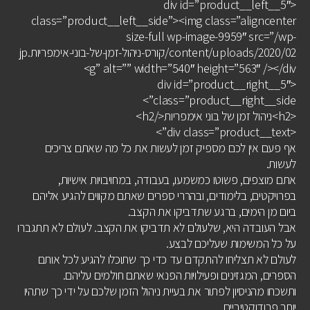
<div id=”product__left__5″
class=”product__left__side”><img class=”aligncenter
size-full wp-image-9959″ src=”/wp-
content/uploads/2020/02/קורס-ניהול-זמן-של-בוני-אימפריות.jp
g” alt=”” width=”540″ height=”563″ /></div>
<div id=”product__right__5″
class=”product__right__side”>
<h2>ניהול זמן של בוני אימפריות</h2>
<div class=”product__text”>
אף פעם אין לכם מספיק זמן לעשות את כל מה שאתם צריכים
לעשות.
אתם מוצפים, פשוטו כמשמעו, בעבודה, במחויבויות אישיות,
בפרויקטים, בלימודים, ובהררי ספרים שאתם מקווים להגיע אליהם
ביום מן הימים, ברגע שתדביקו את הקצב.
אבל העובדה היא, שלעולם לא תדביקו את הקצב. לעולם לא תתגברו
על כל המשימות שעליכם לבצע.
לעולם לא תצליחו להתקדם עד כדי כך שתוכלו להגיע לכל אותם
הספרים, המגזינים ופעילויות הפנאי שאתם חולמים עליהם.
ותשכחו מהניסיון לפתור את בעיית ניהול הזמן שלכם על ידי כך שתהיו
יותר פרודוקטיביים.