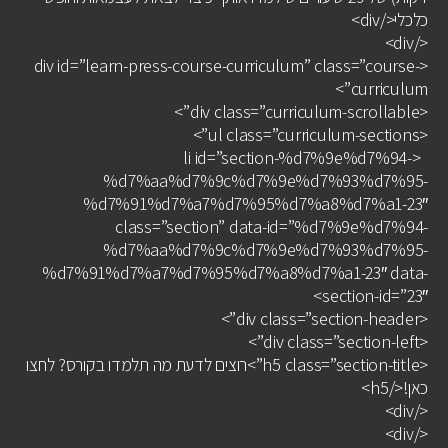
כלכלי</div>
</div>
<div id=”learn-press-course-curriculum” class=”course-
curriculum”>
<div class=”curriculum-scrollable”>
<ul class=”curriculum-sections”>
<li id=”section-%d7%9e%d7%94-
%d7%aa%d7%9c%d7%9e%d7%93%d7%95-
%d7%91%d7%a7%d7%95%d7%a8%d7%a1-23″
class=”section” data-id=”%d7%9e%d7%94-
%d7%aa%d7%9c%d7%9e%d7%93%d7%95-
%d7%91%d7%a7%d7%95%d7%a8%d7%a1-23″ data-
section-id=”23″>
<div class=”section-header”>
<div class=”section-left”>
<h5 class=”section-title”>רוצים לדעת מה תלמדו בקורס? לחצו
כאן!</h5>
</div>
</div>