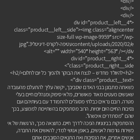
</div>
</div>
</div>
<div id=”product__left__4″
class=”product__left__side”><img class=”aligncenter
size-full wp-image-9959″ src=”/wp-
content/uploads/2020/02/eעטיפה-לקורס-דיגיטלי3.jpg”
alt=”” width=”540″ height=”563″ /></div>
<div id=”product__right__4″
class=”product__right__side”>
<h2>להיוולד מחדש – לנצח את הבוקר ולהפוך כל יום לחלום</h2>
<div class=”product__text”>
כשאתה מתבונן בבני האדם שסביבך, יקשה עליך להתעלם מהעובדה
שאנשים מעטים מאוד מאושרים, מלאי סיפוק ומנהלים חיים בעלי
מטרה. רובם נראים כבלתי מסוגלים להתמודד עם בעיותיהם ועם
נסיבות החיים היום יומיות. הרוב מסתפקים בהשתייכות לממוצע, בכך
שהם “מסתדרים איכשהו”.
ההסתפקות בבינוניות הפכה לדרך חיים. כתוצאה מכך, הרגשות של אי
כשירות גורמות לאנשים, באופן אנושי למדי, להאשים את החברה,
אנשים אחרים, את הנסיבות ואת התנאים הסובבים אותם