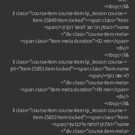
&nbsp;</li>
<li class=”course-item course-item-lp_lesson course-
item-15849 item-locked”><span class=”item-
name”>העסק הכי טוב לעשור הקרוב</span>
<div class=”course-item-meta”>
<span class=”item-meta duration”>02 min</span>
</div>
&nbsp;</li>
<li class=”course-item course-item-lp_lesson course-
item-15851 item-locked”><span class=”item-name”>זמן
לא שווה כסף</span>
<div class=”course-item-meta”>
<span class=”item-meta duration”>09 min</span>
</div>
&nbsp;</li>
<li class=”course-item course-item-lp_lesson course-
item-15853 item-locked”><span class=”item-
name”>הולכים לפתוח עליכם עין</span>
<div class=”course-item-meta”>