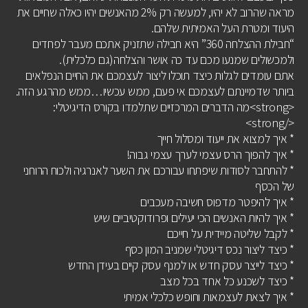
מראה שהרוב לא יהיו, למעשה רק 2% מהאנשים יהיו כאלה שחיים את
היעוד ומטרת העל האמיתית שלהם.
“חבילת ההצלחה 360” היא חבילה שתזניק אתכם מעבר לפחדים
ולמכשולים שמנעו מכם עד כה אושר והצלחה(גם כלכלית).
אתם עומדים לגלות כיצד תוכלו ליצור לעצמכם את החיים הנפלאים
ביותר שדמיינתם לעצמכם אי פעם, ממש עכשיו…ממש מהרגע הזה.
<strong>מה הדברים המרכזיים שתלמדו בקורס הדיגיטלי:
</strong>
* איך למצוא את ייעוד ומסלול חייך
* איך להפוך הרס עצמי לערך עצמי גבוה!
* להתחבר לסודות שיפתחו עבורכם את השער לאנרגיה ולכוח הרוחני
של הכסף
* איך להיפטר מדפוס חשיבה מעכבים
* איך להיות האנשים הכי יעילים ופרודוקטיביים שיש
* לקבל שליטה מיידית על חייכם
* כיצד ליצור נכס דיגיטלי שמניב המון כסף
* כיצד לייצר עסק חדש או למנף עסק קיים בעידן החדש
* כיצד לשכנע כל אחד בכל מצב
* איך לצאת לעצמאות וחופש כלכלי אמיתי