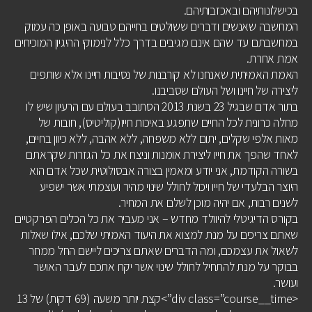
בכישלונותיהם ובאכזבותיהם.
המחשבה שאנשים ודברים ששולטים בחייהם טבועה באופן כה עמוק
במחשבתם עד שהם אינם מגיבים בדרך כלל לנימוקי ההיגיון המוכיחים
אמת אחרת.
האמת האמיתית שאנחנו לא קורבנות של נסיבות חיינו אלא שותפים
ליצירה של חיינו ושל העולם שסביבנו.
בתור אדם שבגיל 23 בשנת 2013 הסתובב בעולם עם הרעיון שיש לו
מחלה כרונית לכל החיים שתפגע באיכות חייו(קוליטיס), חובות של
מאות אלפי שקלים, יתום ללא משפחה, ללא אהבה, ללא כיוון בחיים,
לאחד שהפך את חייו ליצירת אומנות וניצח את כל הגזרות שקראתם
בשורה הקודמת, אני יודע ומאמין בצורה אבסולוטית שכל אדם הוא
היוצר הבלעדי של חייו ויכול לחולל שינוי מהיר ועוצמתי אשר ישפיע
לשנים רבות, אם יהיה מוכן לשלם את המחיר.
בקורס הדיגיטלי להיוולד מחדש – אני מעביר את כל הכלים הפרקטיים
שאתם צריכים על מנת למצוא את היעוד האמיתי שלכם, אילו שאלות
לשאול את עצמכם, ומה הדברים שאתם צריכים ליישם החל ממחר
בבוקר על מנת להתחיל לחולל שינוי אשר יקח אתכם לעבר האושר
ועושר.
<div class=”course__time”>קצת יותר משעה (69 דקות) של 13