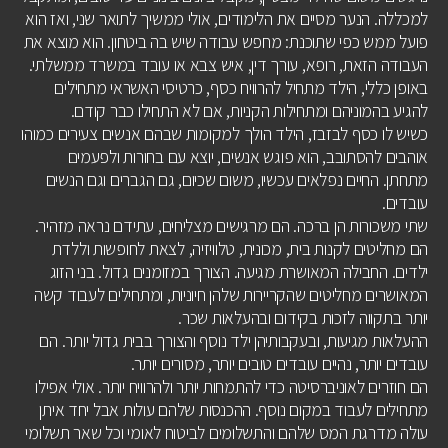
למכללה. הנער מסיים את הלימודים, אולי ממשיך לתואר שני, ואז הוא
פועל ממש כפי שתוכנת: מחפש עבודה שיש בה ביטחון. הוא מוצא את
העבודה הזאת, רופא, עורך דין, איש צבא או עובד במשרד ממשלתי.
באופן כללי, הילד מתחיל להרוויח כסף, כרטיסי האשראי מתחילים
להגיע בהמוניהם ומתחילות הקניות, אם לא התחילו כבר קודם.
כשיש לו כסף לבזבז, הילד הולך למקומות שבהם אנשים צעירים כמוהו
אוהבים להסתובב, הוא פוגש אנשים, יוצא עם בחורות ולפעמים
מתחתן. החיים נפלאים עכשיו, משום שכיום, גם הגברים וגם הנשים
עובדים.
שתי משכורות הן ברכה. הם מרגישים מצליחים, עתידם נראה מזהיר.
הם מחליטים לקנות בית, מכונית, טלוויזיה, לצאת לחופשות וללדת
ילדים. החבילה המאושרת מגיעה. הצורך במזומנים גדול. בני הזוג
המאושרים מחליטים שהקריירות שלהן חיוניות, ומתחילים לעבוד קשה
יותר בתקווה לזכות בקידום ובהעלאות שכר.
ההעלאות מגיעות, ובעקבותיהן ילד נוסף והצורך בבית גדול יותר. הם
עובדים יותר, נהיים עובדים טובים יותר, מסורים יותר.
הם חוזרים לאוניברסיטה כדי להתמחות יותר ולהרוויח יותר. אולי אפילו
מתחילים לעבוד במקום נוסף. ההכנסות שלהם עולות אבל יחד איתן
עולה מדרגת המס שלהם והתשלומים לביטוח לאומי וכל שאר תשלומי